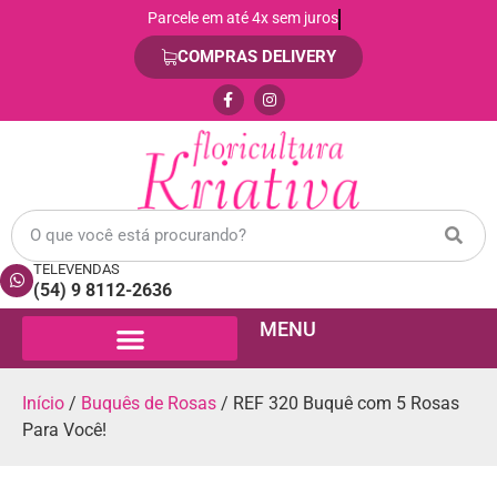
Parcele em até 4x sem juros
COMPRAS DELIVERY
TELEVENDAS
(54) 9 8112-2636
MENU
Início
/
Buquês de Rosas
/ REF 320 Buquê com 5 Rosas
Para Você!